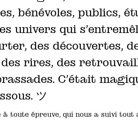
s, bénévoles, publics, ét
des univers qui s’entremêl
urter, des découvertes, d
des rires, des retrouvail
rassades… C’était magiq
ssous. ツ
à toute épreuve, qui nous a suivi tout a