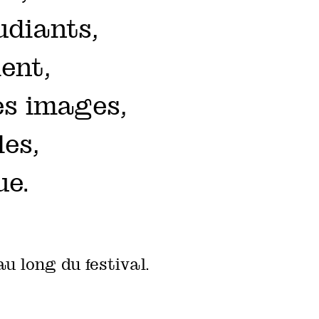
udiants,
ent,
es images,
les,
ue.
u long du festival.